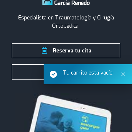
Especialista en Traumatología y Cirugía
Ortopédica
Reserva tu cita
Contactar
Tu carrito está vacío.