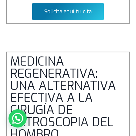
Solicita aquí tu cita
MEDICINA
REGENERATIVA:
UNA ALTERNATIVA
EFECTIVA A LA
CIRUGÍA DE
ARTROSCOPIA DEL
Preguntame X
HOMBRO