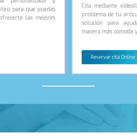
ral personalizada y
Cita mediante videol
stico para que puedas
problema de tu articu
frecerte las mejores
solución para ayud
manera más cómoda y 
Reservar cita Online