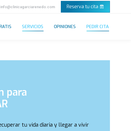
Reserva tu cita
info@clinicagarciarenedo.com
RATIS
SERVICIOS
OPINIONES
PEDIR CITA
n para
AR
uperar tu vida diaria y llegar a vivir