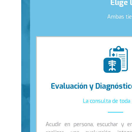
Elige 
Ambas tie
Evaluación y Diagnósti
La consulta de toda l
Acudir en persona, escuchar y e