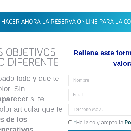
 HACER AHORA LA RESERVA ONLINE PARA LA C
S OBJETIVOS
Rellena este form
O DIFERENTE
valor
bado todo y que te
lor. Sin
aparecer
si te
or articular que te
s de los
*
He leído y acepto la
Po
enerativos.