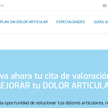
928
PLAN SIN DOLOR ARTICULAR
ESPECIALIDADES
GUÍAS G
va ahora tu cita de valoració
EJORAR tu DOLOR ARTICUL
a oportunidad de solucionar tus dolores articulares, rec