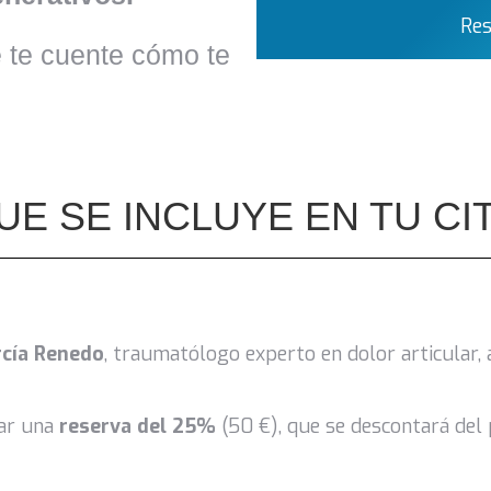
e te cuente cómo te
UE SE INCLUYE EN TU CI
rcía Renedo
, traumatólogo experto en dolor articular, 
zar una
reserva del 25%
(50 €), que se descontará del pr