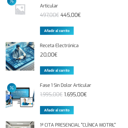
Articular
497,00
€
445,00
€
Añadir al carrito
Receta Electrónica​
20,00
€
Añadir al carrito
Fase 1 Sin Dolor Articular​
1.995,00
€
1.695,00
€
Añadir al carrito
1ª CITA PRESENCIAL "CLÍNICA MOTRIL"